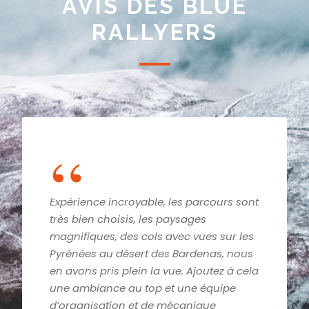
AVIS DES BLUE
RALLYERS
“
rs sont
✨ Que dire, si ce n’est MERCI ✨
Après une première expérience réuss
sur les
sur le « Blue Rally Europe », nous avo
, nous
participé au « Blue Rally Bardenas ».
z à cela
Une organisation de maitre, une
ipe
ambiance familiale et bienveillante, 
équipe mécanique à notre écoute et