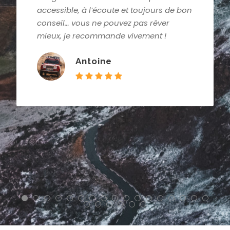
s de bon
toujours disponible pour nous venir 
er
aide, des paysages à couper le souff
!
et un parcours bien maitrisé ! Encore
grand bravo à toute l’équipe
organisatrice, aux mécanos, et à tou
les participants du Bardenas pour le
souvenirs désormais gravés à vie ! 🧡
très vite sur un autre raid Blue Rally !!
Célia